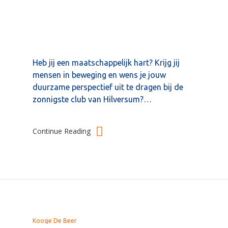
Klik op enter om te zoeken of op
kruisje om te sluiten
Heb jij een maatschappelijk hart? Krijg jij
mensen in beweging en wens je jouw
duurzame perspectief uit te dragen bij de
zonnigste club van Hilversum?…
Continue Reading
Koosje De Beer