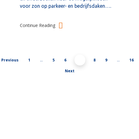
voor zon op parkeer- en bedrijfsdaken….
Continue Reading
Previous
1
…
5
6
7
8
9
…
16
Next
Over ons
Jaarstukken
Publicaties
Nieuwsbrieven