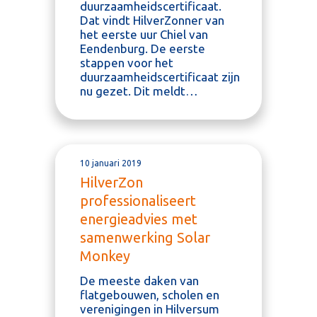
duurzaamheidscertificaat.
Dat vindt HilverZonner van
het eerste uur Chiel van
Eendenburg. De eerste
stappen voor het
duurzaamheidscertificaat zijn
nu gezet. Dit meldt…
10 januari 2019
HilverZon
professionaliseert
energieadvies met
Klik op enter om te zoeken of op
samenwerking Solar
kruisje om te sluiten
Monkey
De meeste daken van
flatgebouwen, scholen en
verenigingen in Hilversum